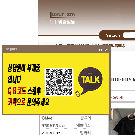
Tocplus
BURBERRY
총
596
개