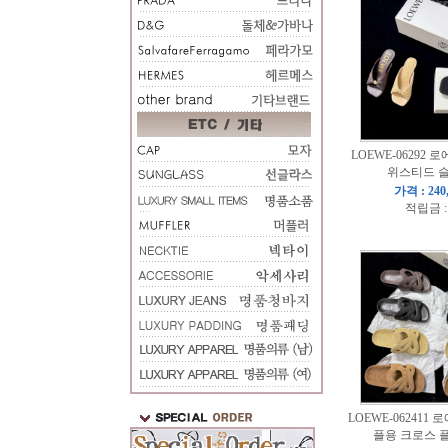
LOEWE-06292 로
위스티드 
가격 : 240
적립금 :
LOEWE-062411 로
플용 크로스 