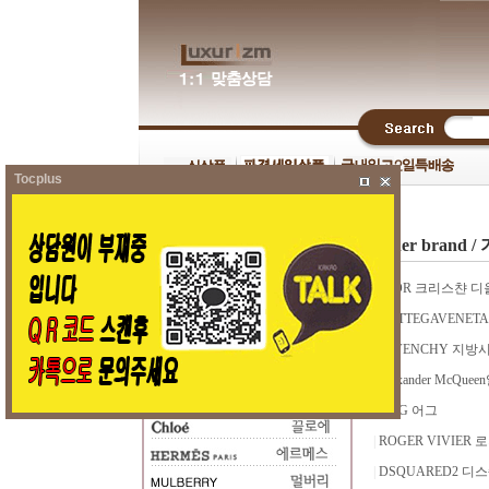
Tocplus
other brand
|
DIOR 크리스챤 디
|
BOTTEGAVENE
|
GIVENCHY 지방
|
Alexander McQu
|
UGG 어그
|
ROGER VIVIER
|
DSQUARED2 디