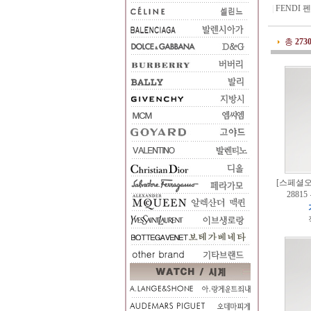
|
FENDI 
총
273
[스페셜오더
2881