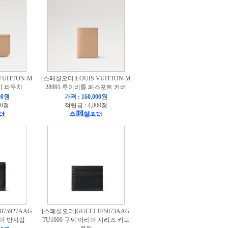
UITTON-M
[스페셜오더]LOUIS VUITTON-M
 키 파우치
28991 루이비통 패스포트 커버
00원
가격 : 160,000원
00점
적립금 : 4,800점
75927AAG
[스페셜오더]GUCCI-875873AAG
리아 반지갑
TU1000 구찌 아리아 시리즈 카드