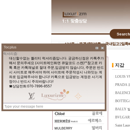
Tocplus
지갑
|
LOUIS 
|
PRADA
|
BALEN
|
BOTTEG
|
BALLY 
|
BVLGAR
|
Saint La