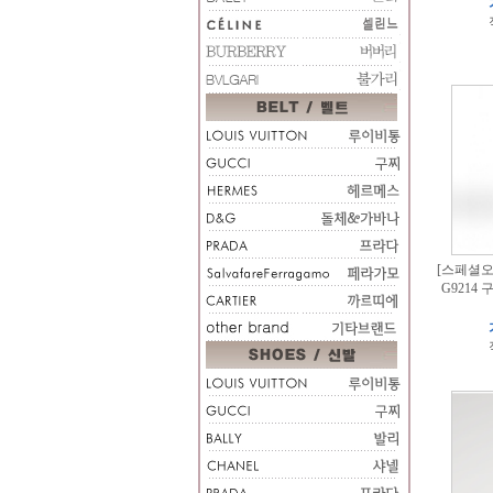
[스페셜오더
G9214