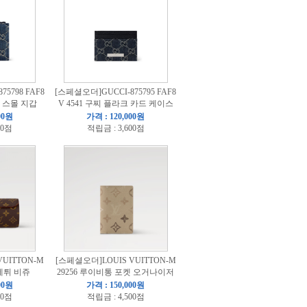
5798 FAF8
[스페셜오더]GUCCI-875795 FAF8
크 스몰 지갑
V 4541 구찌 플라크 카드 케이스
00원
가격 : 120,000원
00점
적립금 : 3,600점
UITTON-M
[스페셜오더]LOUIS VUITTON-M
 에튀 비쥬
29256 루이비통 포켓 오거나이저
00원
가격 : 150,000원
00점
적립금 : 4,500점