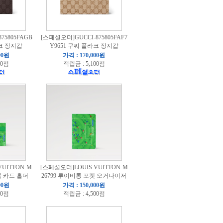
75805FAGB
[스페셜오더]GUCCI-875805FAF7
라크 장지갑
Y9651 구찌 플라크 장지갑
00원
가격 : 170,000원
00점
적립금 : 5,100점
UITTON-M
[스페셜오더]LOUIS VUITTON-M
블 카드 홀더
26799 루이비통 포켓 오거나이저
00원
가격 : 150,000원
00점
적립금 : 4,500점