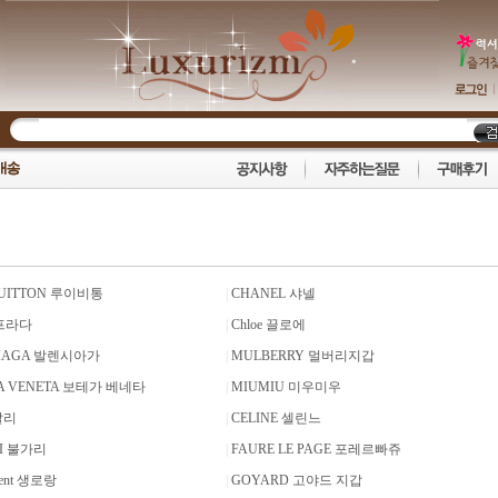
VUITTON 루이비통
|
CHANEL 샤넬
 프라다
|
Chloe 끌로에
CIAGA 발렌시아가
|
MULBERRY 멀버리지갑
A VENETA 보테가 베네타
|
MIUMIU 미우미우
발리
|
CELINE 셀린느
I 불가리
|
FAURE LE PAGE 포레르빠쥬
urent 생로랑
|
GOYARD 고야드 지갑