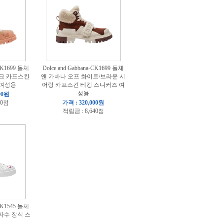
-CK1699 돌체
Dolce and Gabbana-CK1699 돌체
핑크 카프스킨
앤 가바나 오프 화이트/브라운 시
 여성용
어링 카프스킨 테킹 스니커즈 여
성용
00원
40점
가격 : 320,000원
적립금 : 8,640점
-CK1545 돌체
자수 장식 스