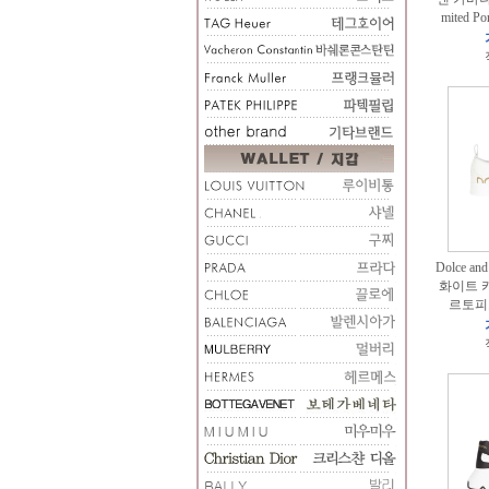
mited 
Dolce a
화이트 
르토피