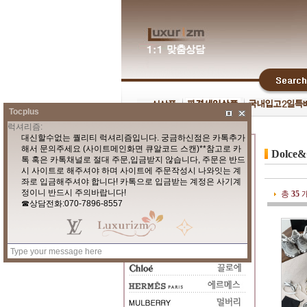
Tocplus
Dolc
총
35