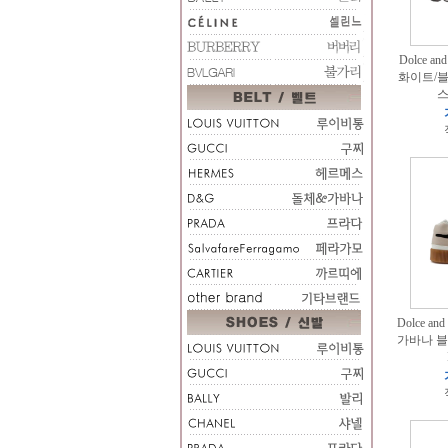
Dolce a
화이트/
스
Dolce an
가바나 블