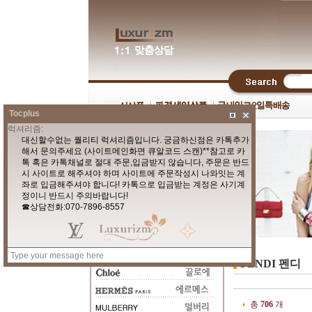
Tocplus
FENDI 펜디
총
706
개